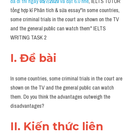
đã đi thi ngày 
05/7/2020
 và đạt 6.0 nhé
, IELTS TUTOR 
Task 2
tổng hợp kĩ Phân tích & sửa essay"In some countries, 
Từ vựng theo topic
some criminal trials in the court are shown on the TV 
and the general public can watch them" IELTS 
Từ vựng theo Topic
WRITING TASK 2
Grammar
I. Đề bài 
Map
Cam
In some countries, some criminal trials in the court are 
Environment
shown on the TV and the general public can watch 
them. Do you think the advantages outweigh the 
Đề thi thật Task 1
disadvantages?
Process
II. Kiến thức liên 
Task 1