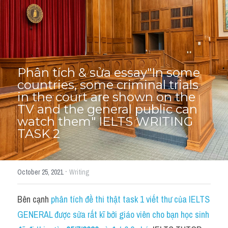
Thư Tín
Thành tích học viên
Mixed
SGK
Phân tích & sửa essay"In some 
countries, some criminal trials 
Vocabularies
in the court are shown on the 
TV and the general public can 
Đề writing theo topic
watch them" IELTS WRITING 
TASK 2
Pie
Line graph
·
October 25, 2021
Writing
Bar chart
Bên cạnh 
phân tích đề thi thật task 1 viết thư của IELTS 
Đề thi thật IELTS GENERAL
GENERAL được sửa rất kĩ bởi giáo viên cho bạn học sinh 