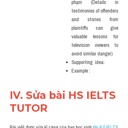
phạm (Details in 
testimonies of offenders 
and stories from 
plaintiffs can give 
valuable lessons for 
television viewers to 
avoid similar danger)
Supporting  idea:
Example : 
IV. Sửa bài HS IELTS 
TUTOR 
Bài viết được sửa kĩ càng của bạn học sinh 
lớp 6.0 IELTS 