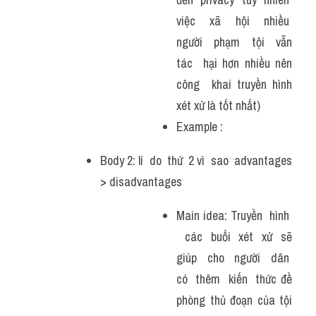
việc  xã  hội  nhiều  
người  phạm  tội  vẫn 
tác  hại hơn nhiều nên 
công  khai truyền hình 
xét xử là tốt nhất) 
Example : 
Body 2: lí  do  thứ  2 vì  sao  advantages 
> disadvantages
Main idea: Truyền  hình  
  các  buổi  xét  xử  sẽ 
giúp  cho  người  dân  
có  thêm  kiến  thức đề 
phòng thủ đoạn của tội 