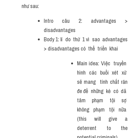
như sau:
Intro câu 2: advantages > 
disadvantages
Body 1: lí  do  thứ  1 vì  sao  advantages 
> disadvantages có  thể  triển  khai  
Main idea: Việc  truyền  
hình  các  buổi  xét  xử  
sẽ mang  tính chất răn 
đe để  những  kẻ  có  dã  
tâm  phạm  tội  sợ  
không  phạm  tội  nữa  
(this will give a 
deterrent to the 
potential criminals)