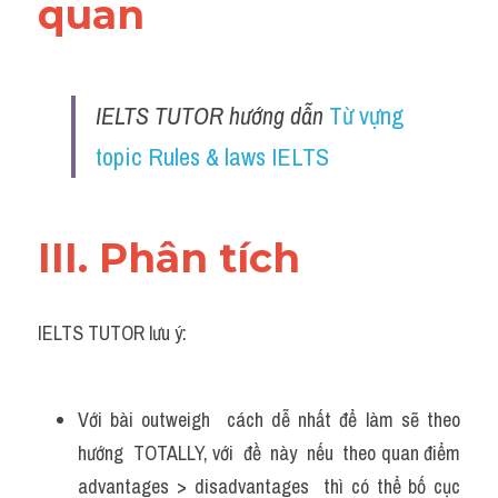
quan 
Đề thi IELTS thật
Advice
IELTS TUTOR hướng dẫn 
Từ vựng 
IELTS Advice
topic Rules & laws IELTS
Đề thi thật Task 2
Listening
III. Phân tích 
Speaking
Writing
IELTS TUTOR lưu ý:
Reading
Với bài outweigh  cách dễ nhất để làm sẽ theo 
Business
hướng  TOTALLY, với  đề  này  nếu  theo quan điểm 
advantages > disadvantages  thì có thể bố cục 