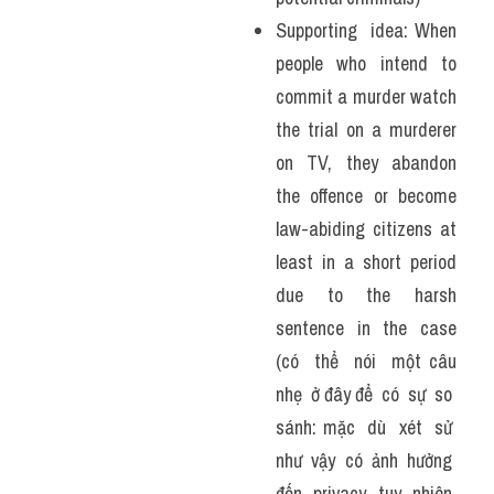
Supporting  idea: When 
people who intend to 
commit a murder watch 
the trial on a murderer 
on TV, they abandon 
the offence or become 
law-abiding citizens at 
least in a short period 
due to the harsh 
sentence in the case 
(có  thể  nói  một câu 
nhẹ  ở đây để  có  sự  so  
sánh: mặc  dù  xét  sử  
như  vậy  có  ảnh  hưởng  
đến  privacy  tuy  nhiên  