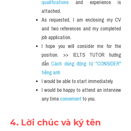
qualifications
 and experience is 
attached.
As requested, I am enclosing my CV 
and two references and my completed 
job application.
I hope you will consider me for the 
position. >> IELTS TUTOR hướng 
dẫn 
Cách dùng động từ "CONSIDER" 
tiếng anh
I would be able to start immediately.
I would be happy to attend an interview 
any time 
convenient
 to you.
4. Lời chúc và ký tên