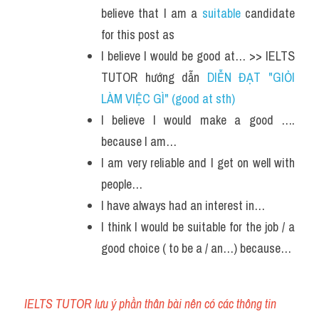
believe that I am a 
suitable
 candidate 
for this post as
I believe I would be good at… >> IELTS 
TUTOR hướng dẫn 
DIỄN ĐẠT "GIỎI 
LÀM VIỆC GÌ" (good at sth)
I believe I would make a good …. 
because I am…
I am very reliable and I get on well with 
people…
I have always had an interest in…
I think I would be suitable for the job / a 
good choice ( to be a / an…) because…
IELTS TUTOR
 lưu ý phần thân bài nên có các thông tin 