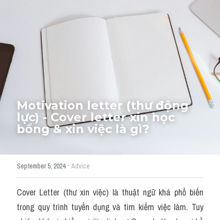
Thư Tín
Thành tích học viên
Mixed
SGK
Vocabularies
Motivation letter (thư động 
Đề writing theo topic
lực) - Cover letter xin học 
bổng & xin việc là gì?
Pie
Line graph
·
September 5, 2024
Advice
Bar chart
Cover Letter (thư xin việc) là thuật ngữ khá phổ biến 
Đề thi thật IELTS GENERAL
trong quy trình tuyển dụng và tìm kiếm việc làm. Tuy 