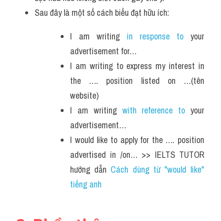
Sau đây là một số cách biểu đạt hữu ích:
I am writing 
in response to
 your 
advertisement for…
I am writing to express my interest in 
the …. position listed on …(tên 
website)
I am writing 
with reference to
 your 
advertisement…
I would like to apply for the …. position 
advertised in /on… >> IELTS TUTOR 
hướng dẫn 
Cách dùng từ "would like" 
tiếng anh