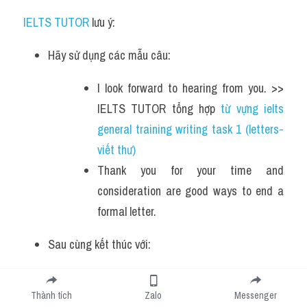
IELTS TUTOR
 lưu ý:
Hãy sử dụng các mẫu câu:
I look forward to hearing from you. >> 
IELTS TUTOR tổng hợp 
từ vựng ielts 
general training writing task 1 (letters-
viết thư)
Thank you for your time and 
consideration are good ways to end a 
formal letter.
Sau cùng kết thúc với:
Yours faithfully
Yours sincerely >> IELTS TUTOR hướng 
Thành tích
Zalo
Messenger