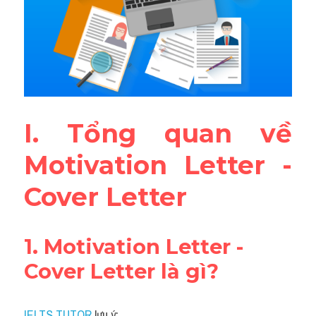
Đề thi IELTS thật
Advice
IELTS Advice
Đề thi thật Task 2
I. Tổng quan về 
Listening
Motivation Letter - 
Speaking
Cover Letter
Writing
Reading
1. Motivation Letter - 
Cover Letter là gì?
Business
IELTS TUTOR
 lưu ý: