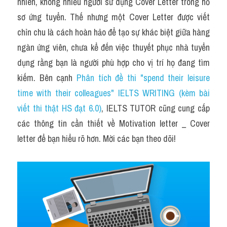
nhiên, không nhiều người sử dụng Cover Letter trong hồ 
Task 2
sơ ứng tuyển. Thế nhưng một Cover Letter được viết 
Từ vựng theo topic
chỉn chu là cách hoàn hảo để tạo sự khác biệt giữa hàng 
ngàn ứng viên, chưa kể đến việc thuyết phục nhà tuyển 
Từ vựng theo Topic
dụng rằng bạn là người phù hợp cho vị trí họ đang tìm 
Grammar
kiếm. Bên cạnh 
Phân tích đề thi "spend their leisure 
time with their colleagues" IELTS WRITING (kèm bài 
Map
viết thi thật HS đạt 6.0)
, IELTS TUTOR cũng cung cấp 
Cam
các thông tin cần thiết về Motivation letter _ Cover 
letter để bạn hiểu rõ hơn. Mời các bạn theo dõi!
Environment
Đề thi thật Task 1
Process
Task 1