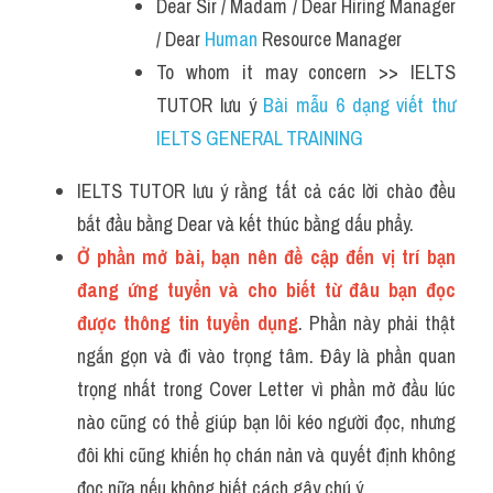
Dear Sir / Madam / Dear Hiring Manager 
/ Dear 
Human
 Resource Manager
To whom it may concern >> IELTS 
TUTOR lưu ý 
Bài mẫu 6 dạng viết thư 
IELTS GENERAL TRAINING 
IELTS TUTOR lưu ý rằng tất cả các lời chào đều 
bắt đầu bằng Dear và kết thúc bằng dấu phẩy.
Ở phần mở bài, bạn nên đề cập đến vị trí bạn 
đang ứng tuyển và cho biết từ đâu bạn đọc 
được thông tin tuyển dụng
. Phần này phải thật 
ngắn gọn và đi vào trọng tâm. Đây là phần quan 
trọng nhất trong Cover Letter vì phần mở đầu lúc 
nào cũng có thể giúp bạn lôi kéo người đọc, nhưng 
đôi khi cũng khiến họ chán nản và quyết định không 
đọc nữa nếu không biết cách gây chú ý.