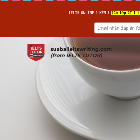
suabaiieltswriting.com
(from 
IELTS TUTOR
)