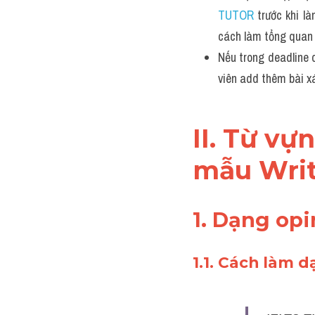
TUTOR 
trước khi l
cách làm tổng quan 
Nếu trong deadline 
viên add thêm bài xá
II. Từ vự
mẫu Writ
1. Dạng opi
1.1. Cách làm d