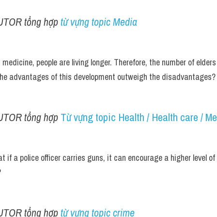
UTOR tổng hợp 
từ vựng topic Media
medicine, people are living longer. Therefore, the number of elders
 the advantages of this development outweigh the disadvantages?
UTOR tổng hợp 
Từ vựng topic Health / Health care / M
 if a police officer carries guns, it can encourage a higher level of
?
UTOR tổng hợp 
từ vựng topic crime 