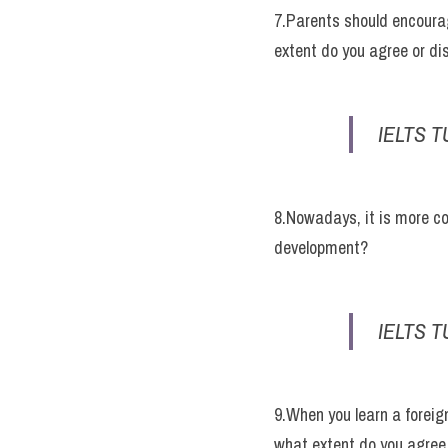
7.Parents should encourag
extent do you agree or d
IELTS T
8.Nowadays, it is more con
development?
IELTS T
9.When you learn a foreign
what extent do you agree