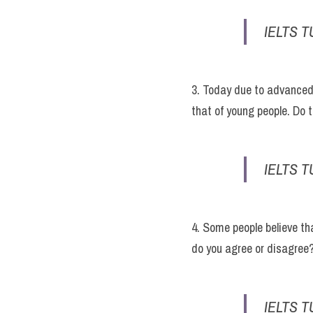
IELTS T
3. Today due to advanced 
that of young people. Do
IELTS T
4. Some people believe that
do you agree or disagree
IELTS T