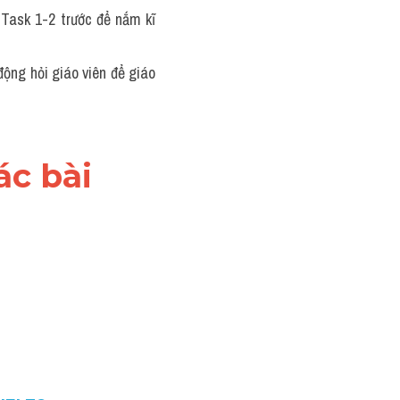
 Task 1-2 trước để nắm kĩ 
ộng hỏi giáo viên để giáo 
c bài 