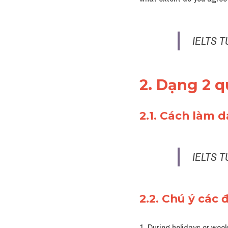
IELTS T
2. Dạng 2 q
2.1. Cách làm 
IELTS T
2.2. Chú ý các 
1. During holidays or wee