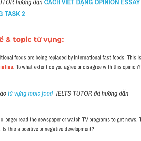
UTOR hướng dẫn 
CÁCH VIẾT DẠNG OPINION ESSAY 
G TASK 2
đề & topic từ vựng:
itional foods are being replaced by international fast foods. This is
ieties
. To what extent do you agree or disagree with this opinion?
ảo 
từ vựng topic food 
 IELTS TUTOR đã hướng dẫn 
no longer read the newspaper or watch TV programs to get news. T
. Is this a positive or negative development?