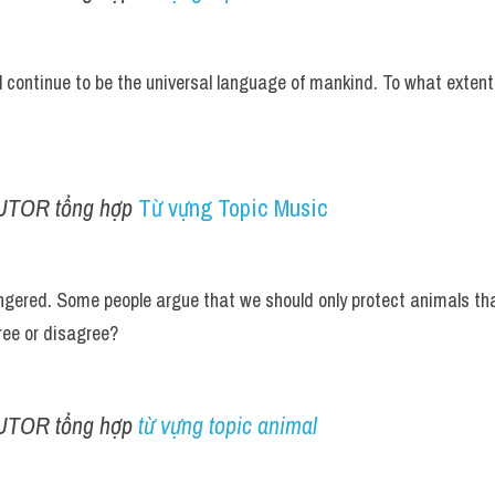
l continue to be the universal language of mankind. To what extent 
UTOR tổng hợp 
Từ vựng Topic Music
gered. Some people argue that we should only protect animals that
ree or disagree?
UTOR tổng hợp 
từ vựng topic animal