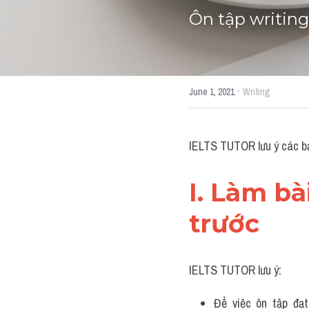
Ôn tập writing
·
June 1, 2021
Writing
IELTS TUTOR lưu ý các bạ
I. Làm bà
trước
IELTS TUTOR lưu ý:
Để việc ôn tập đạt