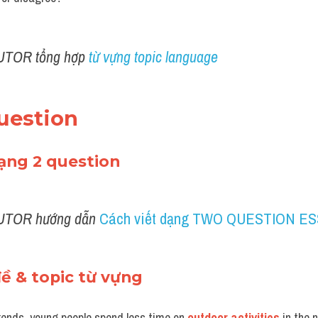
UTOR tổng hợp 
từ vựng topic language 
uestion 
dạng 2 question
UTOR hướng dẫn 
Cách viết dạng TWO QUESTION E
đề & topic từ vựng
kends, young people spend less time on 
outdoor activities
 in the 