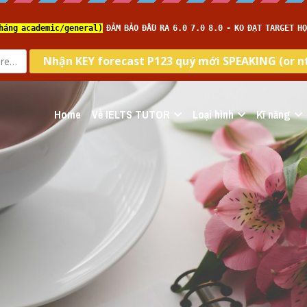
Home
Về IELTS TUTOR
Loại hình
Kĩ năng