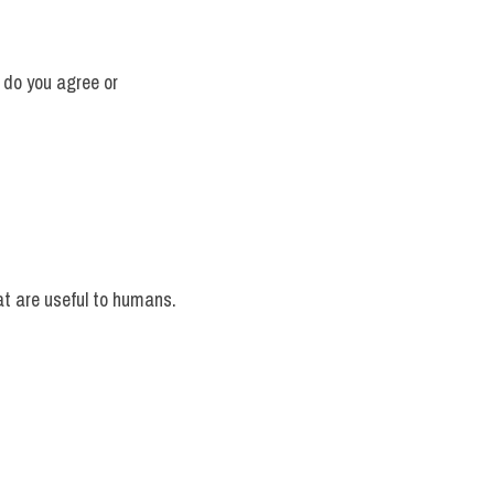
do you agree or 
 are useful to humans. 