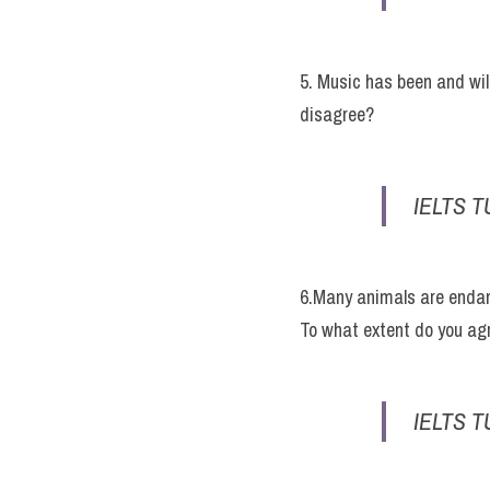
5. Music has been and wil
disagree?
IELTS T
6.Many animals are endan
To what extent do you ag
IELTS T