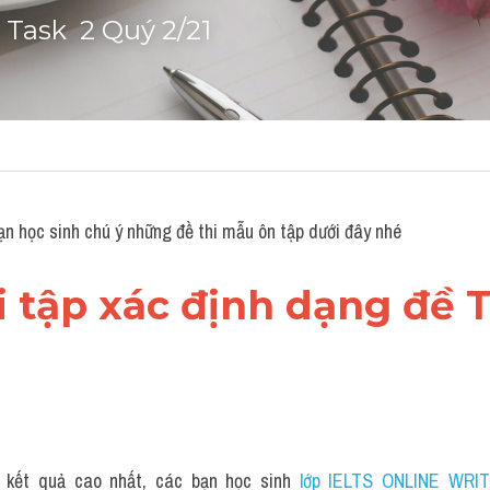
 Task  2 Quý 2/21
n học sinh chú ý những đề thi mẫu ôn tập dưới đây nhé
i tập xác định dạng đề Ta
 kết quả cao nhất, các bạn học sinh 
lớp IELTS ONLINE WRIT