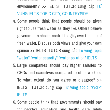
environment? >> IELTS  TUTOR cung cấp 
TỪ 
VỰNG IELTS TOPIC CITY, COUNTRYSIDE
Some people think that people should be given 
right to use fresh water as they like. Others believe 
governments should control toughly over the use of 
fresh water. Discuss both views and give your own 
opinion >> IELTS  TUTOR cung cấp 
Từ vựng topic 
"water" "water scarcity" "water pollution" IELTS
Large companies should pay higher salaries to 
CEOs and executives compared to other workers. 
To what extent do you agree or disagree? >> 
IELTS  TUTOR cung cấp 
Từ vựng topic "Work" 
IELTS
Some people think that governments should pay 
for people’s education and health care, while 