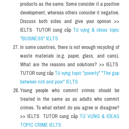
products as the same. Some consider it a positive 
development, whereas others consider it negative. 
Discuss both sides and give your opinion >> 
IELTS  TUTOR cung cấp 
Từ vựng & ideas topic 
"BUSINESS" IELTS 
In some countries, there is not enough recycling of 
waste materials (e.g. paper, glass, and cans). 
What are the reasons and solutions? >> IELTS  
TUTOR cung cấp 
Từ vựng topic "poverty" "The gap 
between rich and poor" IELTS
Young people who commit crimes should be 
treated in the same as as adults who commit 
crimes. To what extent do you agree or disagree? 
>> IELTS  TUTOR cung cấp 
TỪ VỰNG & IDEAS 
TOPIC CRIME IELTS 