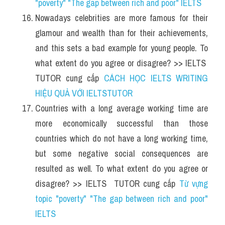
"poverty" "The gap between rich and poor" IELTS
Nowadays celebrities are more famous for their 
glamour and wealth than for their achievements, 
and this sets a bad example for young people. To 
what extent do you agree or disagree? >> IELTS  
TUTOR cung cấp 
CÁCH HỌC IELTS WRITING 
HIỆU QUẢ VỚI IELTSTUTOR
Countries with a long average working time are 
more economically successful than those 
countries which do not have a long working time, 
but some negative social consequences are 
resulted as well. To what extent do you agree or 
disagree? >> IELTS  TUTOR cung cấp 
Từ vựng 
topic "poverty" "The gap between rich and poor" 
IELTS