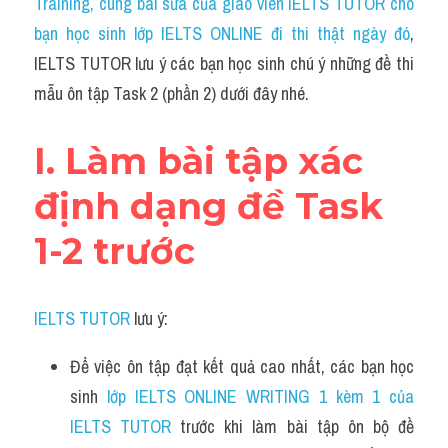
Training, cùng bài sửa của giáo viên IELTS TUTOR cho 
Task 2
bạn học sinh lớp IELTS ONLINE đi thi thật ngày đó
, 
Từ vựng theo topic
IELTS TUTOR lưu ý các bạn học sinh chú ý những đề thi 
mẫu ôn tập Task 2 (phần 2) dưới đây nhé.
Từ vựng theo Topic
Grammar
I. Làm bài tập xác 
Map
định dạng đề Task 
Cam
1-2 trước
Environment
IELTS TUTOR
 lưu ý:
Đề thi thật Task 1
Để việc ôn tập đạt kết quả cao nhất, các bạn học 
Process
sinh 
lớp IELTS ONLINE WRITING 1 kèm 1 của 
Task 1
IELTS TUTOR 
trước khi làm bài tập ôn bộ đề 