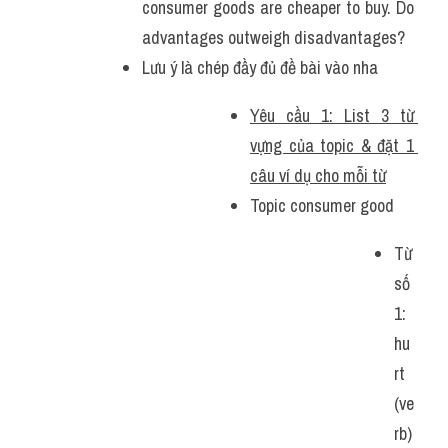
consumer goods are cheaper to buy. Do 
advantages outweigh disadvantages?
Lưu ý là chép đầy đủ đề bài vào nha
Yêu cầu 1: List 3 từ 
vựng của topic & đặt 1 
câu ví dụ cho mỗi từ
Topic consumer good
Từ 
số 
1: 
hu
rt 
(ve
rb)