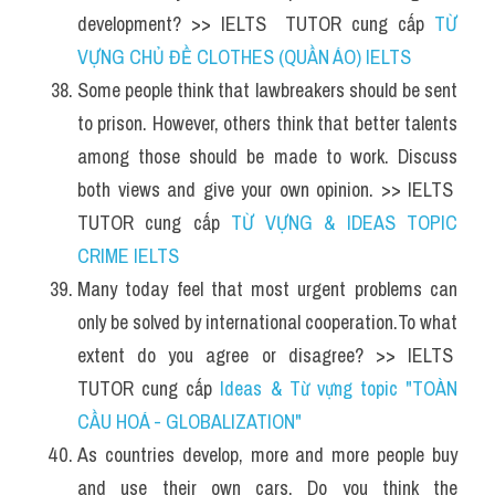
development? >> IELTS  TUTOR cung cấp 
TỪ 
VỰNG CHỦ ĐỀ CLOTHES (QUẦN ÁO) IELTS
Some people think that lawbreakers should be sent 
to prison. However, others think that better talents 
among those should be made to work. Discuss 
both views and give your own opinion. >> IELTS  
TUTOR cung cấp 
TỪ VỰNG & IDEAS TOPIC 
CRIME IELTS 
Many today feel that most urgent problems can 
only be solved by international cooperation.To what 
extent do you agree or disagree? >> IELTS  
TUTOR cung cấp 
Ideas & Từ vựng topic "TOÀN 
CẦU HOÁ - GLOBALIZATION" 
As countries develop, more and more people buy 
and use their own cars. Do you think the 