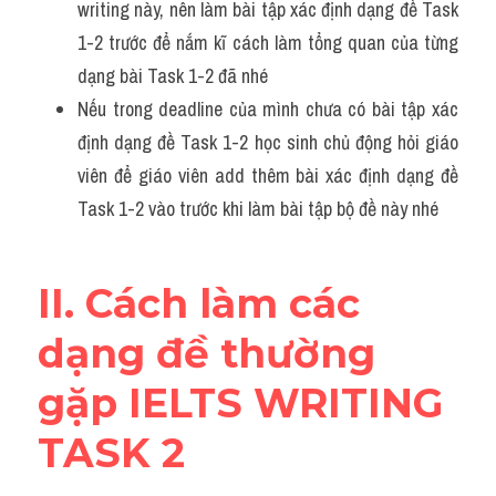
writing này, nên làm bài tập xác định dạng đề Task 
Đề thi IELTS thật
1-2 trước để nắm kĩ cách làm tổng quan của từng 
Advice
dạng bài Task 1-2 đã nhé 
Nếu trong deadline của mình chưa có bài tập xác 
IELTS Advice
định dạng đề Task 1-2 học sinh chủ động hỏi giáo 
Đề thi thật Task 2
viên để giáo viên add thêm bài xác định dạng đề 
Task 1-2 vào trước khi làm bài tập bộ đề này nhé 
Listening
Speaking
II. Cách làm các 
Writing
dạng đề thường 
Reading
gặp IELTS WRITING 
Business
TASK 2