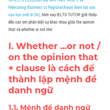
Task 2
Relocating Business to Regional Areas (kèm bài sửa 
Từ vựng theo topic
của học sinh đi thi)
, hôm nay IELTS TUTOR giới thiệu 
đến các em phân biệt sự khác nhau giữa the opinion 
Từ vựng theo Topic
that và whether or not nhé
Grammar
I. Whether ...or not / 
Map
on the opinion that 
Cam
+ clause là cách để 
Environment
thành lập mệnh đề 
Đề thi thật Task 1
danh ngữ 
Process
Task 1
1.1. Mệnh đề danh ngữ 