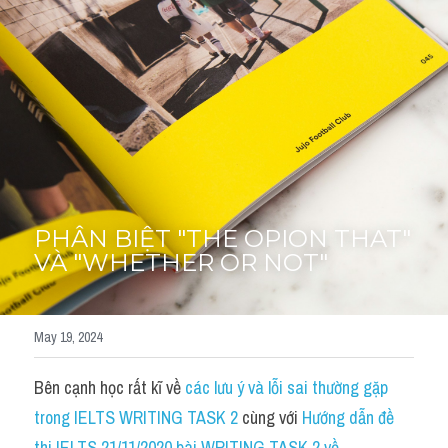
Thư Tín
Thành tích học viên
Mixed
SGK
Vocabularies
Đề writing theo topic
PHÂN BIỆT "THE OPION THAT" 
VÀ "WHETHER OR NOT"
Pie
Line graph
May 19, 2024
Bar chart
Bên cạnh học rất kĩ về 
các lưu ý và lỗi sai thường gặp 
Đề thi thật IELTS GENERAL
trong IELTS WRITING TASK 2
 cùng với 
Hướng dẫn đề 
thi IELTS 21/11/2020 bài WRITING TASK 2 về 