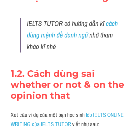
Đề thi IELTS thật
Advice
IELTS TUTOR có hướng dẫn kĩ 
cách 
dùng mệnh đề danh ngữ 
nhớ tham 
IELTS Advice
khảo kĩ nhé
Đề thi thật Task 2
Listening
1.2. Cách dùng sai 
Speaking
whether or not & on the 
Writing
opinion that 
Reading
Xét câu ví dụ của một bạn học sinh 
lớp IELTS ONLINE 
Business
WRITING của IELTS TUTOR
 viết như sau: