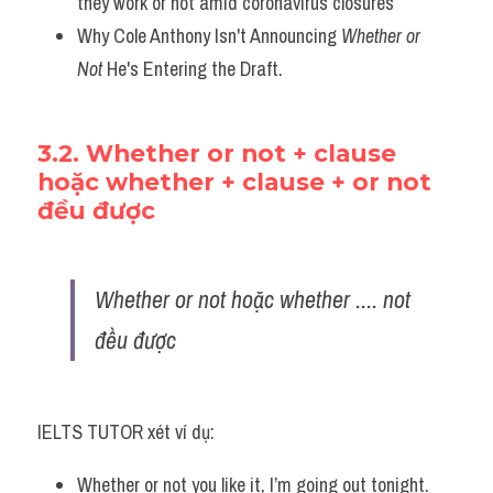
they work or not amid coronavirus closures
Why Cole Anthony Isn't Announcing 
Whether or 
Not
 He's Entering the Draft.
3.2. Whether or not + clause 
hoặc whether + clause + or not 
đều được
Whether or not hoặc whether .... not 
đều được 
IELTS TUTOR xét ví dụ:
Whether or not you like it, I’m going out tonight. 