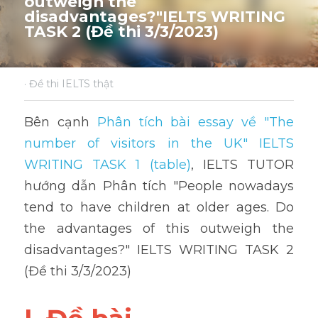
outweigh the 
disadvantages?"IELTS WRITING 
TASK 2 (Đề thi 3/3/2023)
·
Đề thi IELTS thật
Bên cạnh 
Phân tích bài essay về "The 
number of visitors in the UK" IELTS 
WRITING TASK 1 (table)
, IELTS TUTOR 
hướng dẫn Phân tích "People nowadays 
tend to have children at older ages. Do 
the advantages of this outweigh the 
disadvantages?" IELTS WRITING TASK 2 
(Đề thi 3/3/2023)