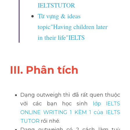
IELTSTUTOR
Từ vựng & ideas 
topic"Having children later 
in their life"IELTS
III. Phân tích 
Dạng outweigh thì đã rất quen thuộc 
với các bạn học sinh
 lớp IELTS 
ONLINE WRITING 1 KÈM 1 của IELTS 
TUTOR 
rồi nhé.
Dạng outweigh có 2 cách làm tuỳ 