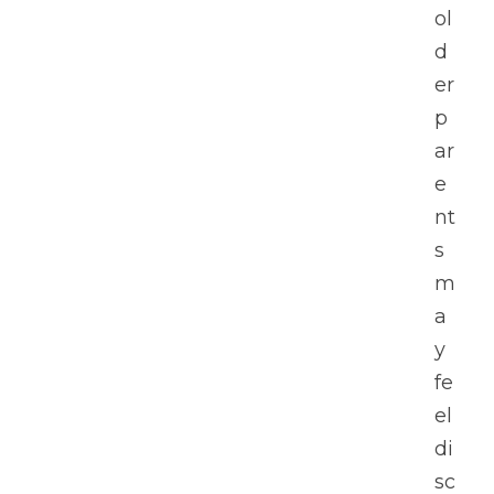
ol
d
er 
p
ar
e
nt
s 
m
a
y 
fe
el 
di
sc