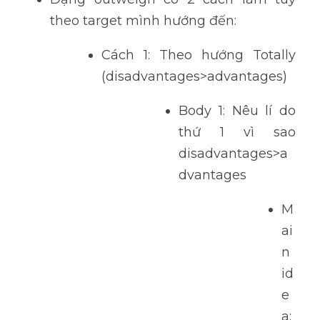
theo target mình hướng đến:
Cách 1: Theo hướng Totally 
(disadvantages>advantages)
Body 1: Nêu lí do 
thứ 1 vì sao 
disadvantages>a
dvantages
M
ai
n 
id
e
a: 