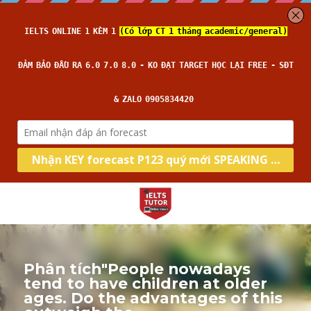
Phân tích"People nowadays 
tend to have children at older 
ages. Do the advantages of this 