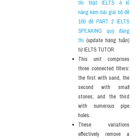
thi thật IELTS 4 kĩ 
năng kèm bài giải bộ đề 
100 đề PART 2 IELTS 
SPEAKING quý đang 
thi
 (update hàng tuần) 
từ IELTS TUTOR 
This unit comprises 
three connected filters: 
the first with sand, the 
second with small 
stones, and the third 
with numerous pipe 
holes. 
These variations 
effectively remove a 