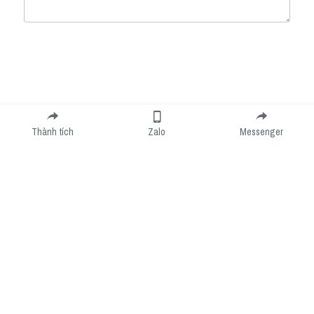
Submit
Cancel
Thành tích
Zalo
Messenger
Cookie Use
We use cookies to improve browsing experience, security, and data collection. By
accepting, you agree to the use of cookies for advertising and analytics. You can change
your cookie settings at any time.
Learn More