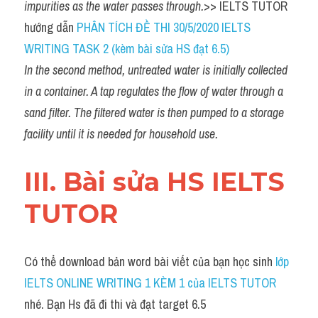
impurities as the water passes through.
>> IELTS TUTOR 
hướng dẫn 
PHÂN TÍCH ĐỀ THI 30/5/2020 IELTS 
WRITING TASK 2 (kèm bài sửa HS đạt 6.5)
In the second method, untreated water is initially collected 
in a container. A tap regulates the flow of water through a 
sand filter. The filtered water is then pumped to a storage 
facility until it is needed for household use.
III. Bài sửa HS IELTS 
TUTOR
Có thể download bản word bài viết của bạn học sinh
 lớp 
IELTS ONLINE WRITING 1 KÈM 1 của IELTS TUTOR
nhé. Bạn Hs đã đi thi và đạt target 6.5