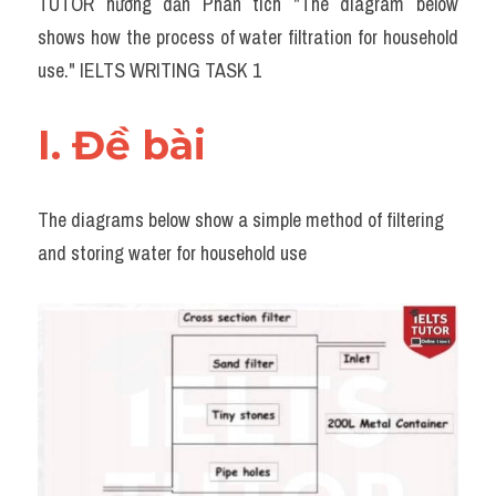
TUTOR hướng dẫn Phân tích "The diagram below 
Task 2
shows how the process of water filtration for household 
Từ vựng theo topic
use." IELTS WRITING TASK 1
Từ vựng theo Topic
I. Đề bài 
Grammar
Map
The diagrams below show a simple method of filtering 
and storing water for household use
Cam
Environment
Đề thi thật Task 1
Process
Task 1