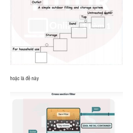
Đề thi IELTS thật
Advice
IELTS Advice
Đề thi thật Task 2
Listening
Speaking
hoặc là đề này
Writing
Reading
Business