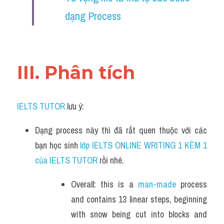
dạng Process 
III. Phân tích 
IELTS TUTOR
 lưu ý:
Dạng process này thì đã rất quen thuộc với các 
bạn học sinh
 lớp IELTS ONLINE WRITING 1 KÈM 1 
của IELTS TUTOR 
rồi nhé.
Overall: this is a 
man-made
 process 
and contains 13 linear steps, beginning 
with snow being cut into blocks and 