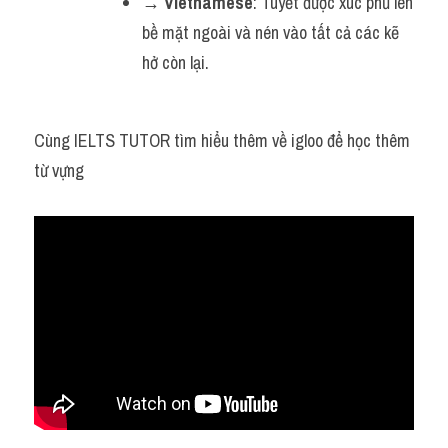
→ 
Vietnamese
: Tuyết được xúc phủ lên 
bề mặt ngoài và nén vào tất cả các kẽ 
hở còn lại.
Cùng IELTS TUTOR tìm hiểu thêm về igloo để học thêm 
từ vựng