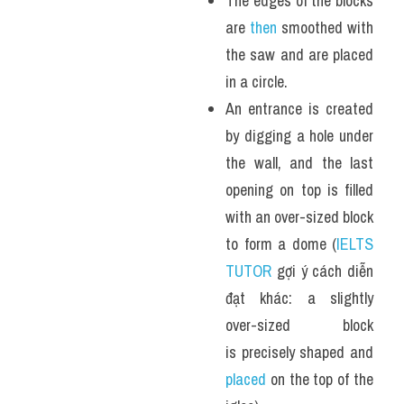
The edges of the blocks 
are
 then
 smoothed with 
the saw and are placed 
in a circle.
An entrance is created 
by digging a hole under 
the wall, and the last 
opening on top is filled 
with an over-sized block 
to form a dome (
IELTS 
TUTOR
 gợi ý cách diễn 
đạt khác: a slightly 
over-sized block 
is precisely shaped and 
placed
 on the top of the 