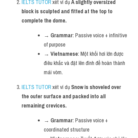
IELTS TUTOR
 xét ví dụ 
A slightly oversized 
block is sculpted and fitted at the top to 
complete the dome.
→ 
Grammar
: Passive voice + infinitive 
of purpose
→ 
Vietnamese
: Một khối hơi lớn được 
điêu khắc và đặt lên đỉnh để hoàn thành 
mái vòm.
IELTS TUTOR
 xét ví dụ 
Snow is shoveled over 
the outer surface and packed into all 
remaining crevices.
→ 
Grammar
: Passive voice + 
coordinated structure