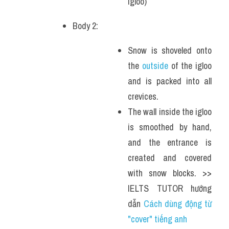
igloo)
Body 2: 
Snow is shoveled onto 
the 
outside
 of the igloo 
and is packed into all 
crevices.
The wall inside the igloo 
is smoothed by hand, 
and the entrance is 
created and covered 
with snow blocks. >> 
IELTS TUTOR hướng 
dẫn 
Cách dùng động từ 
"cover" tiếng anh 