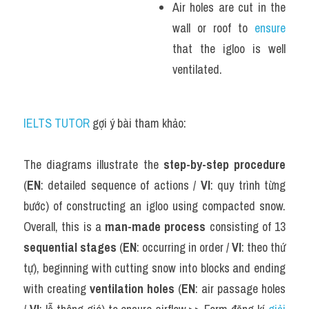
Air holes are cut in the 
wall or roof to 
ensure
that the igloo is well 
ventilated.
IELTS TUTOR
 gợi ý bài tham khảo:
The diagrams illustrate the 
step-by-step procedure
(
EN
: detailed sequence of actions / 
VI
: quy trình từng 
bước) of constructing an igloo using compacted snow. 
Overall, this is a 
man-made process
 consisting of 13 
sequential stages
 (
EN
: occurring in order / 
VI
: theo thứ 
tự), beginning with cutting snow into blocks and ending 
with creating 
ventilation holes
 (
EN
: air passage holes 