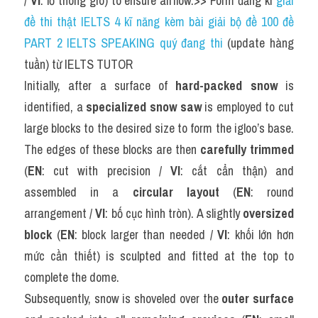
/ 
VI
: lỗ thông gió) to ensure airflow.>> Form đăng kí 
giải 
đề thi thật IELTS 4 kĩ năng kèm bài giải bộ đề 100 đề 
PART 2 IELTS SPEAKING quý đang thi
 (update hàng 
tuần) từ IELTS TUTOR
Initially, after a surface of 
hard-packed snow
 is 
identified, a 
specialized snow saw
 is employed to cut 
large blocks to the desired size to form the igloo’s base. 
The edges of these blocks are then 
carefully trimmed
(
EN
: cut with precision / 
VI
: cắt cẩn thận) and 
assembled in a 
circular layout
 (
EN
: round 
arrangement / 
VI
: bố cục hình tròn). A slightly 
oversized 
block
 (
EN
: block larger than needed / 
VI
: khối lớn hơn 
mức cần thiết) is sculpted and fitted at the top to 
complete the dome.
Subsequently, snow is shoveled over the 
outer surface