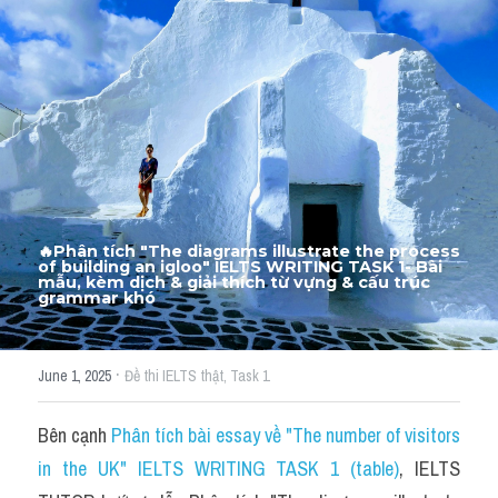
Thư Tín
Thành tích học viên
Mixed
SGK
Vocabularies
Đề writing theo topic
🔥Phân tích "The diagrams illustrate the process 
of building an igloo" IELTS WRITING TASK 1- Bài 
mẫu, kèm dịch & giải thích từ vựng & cấu trúc 
grammar khó​ ​
Pie
Line graph
·
June 1, 2025
Đề thi IELTS thật,
Task 1
Bar chart
Bên cạnh 
Phân tích bài essay về "The number of visitors 
Đề thi thật IELTS GENERAL
in the UK" IELTS WRITING TASK 1 (table)
, IELTS 