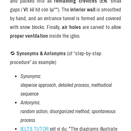
and packed into all 
remaining crevices
 (
EN
: small 
gaps / 
VI
: kẽ hở còn lại**). The 
interior wall
 is smoothed 
by hand, and an entrance tunnel is formed and covered 
with snow blocks. Finally, 
air holes
 are carved to allow 
proper ventilation
 inside the igloo.
🔁 
Synonyms & Antonyms
 (of “step-by-step 
procedure” as example)
Synonyms
:
stepwise approach
, 
detailed process
, 
methodical 
sequence
Antonyms
:
random action
, 
disorganized method
, 
spontaneous 
process
IELTS TUTOR
 xét ví dụ: "The diagrams illustrate 