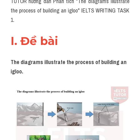
TUTOR hướng dẫn Phân tích "The diagrams illustrate 
Task 2
the process of building an igloo" IELTS WRITING TASK 
Từ vựng theo topic
1.
Từ vựng theo Topic
I. Đề bài 
Grammar
Map
The diagrams illustrate the process of building an 
igloo.
Cam
Environment
Đề thi thật Task 1
Process
Task 1