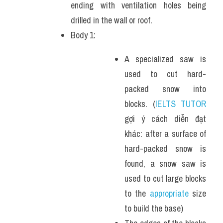
ending with ventilation holes being 
drilled in the wall or roof.
Body 1: 
A specialized saw is 
used to cut hard-
packed snow into 
blocks. (
IELTS TUTOR
gợi ý cách diễn đạt 
khác: after a surface of 
hard-packed snow is 
found, a snow saw is 
used to cut large blocks 
to the 
appropriate
 size 
to build the base)