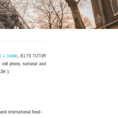
one, national and 
NG TASK 1(kèm bài HS 
 1 (table)
, IELTS TUTOR 
ell phone, national and 
ASK 1
and international fixed-