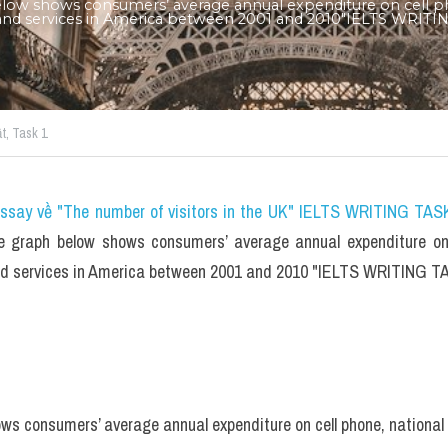
low shows consumers’ average annual expenditure on cell ph
e and services in America between 2001 and 2010"IELTS WRITI
t,
Task 1
essay về "The number of visitors in the UK" IELTS WRITING TASK
 graph below shows consumers’ average annual expenditure on c
 and services in America between 2001 and 2010 "IELTS WRITING T
ws consumers’ average annual expenditure on cell phone, national 