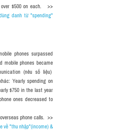
t over $500 on each.   >> 
ùng danh từ "spending" 
mobile phones surpassed 
nd mobile phones became 
cation (nêu số liệu)  
khác: Yearly spending on 
rly $750 in the last year 
e phone ones decreased to 
 overseas phone calls.  >> 
 về "thu nhập"(income) & 