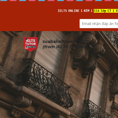
suabaiieltswriting.com
(from 
IELTS TUTOR
)