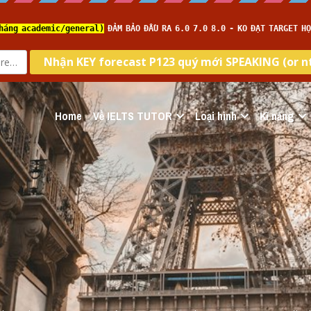
Home
Về IELTS TUTOR
Loại hình
Kĩ năng