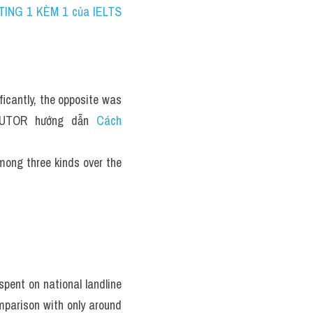
TING 1 KÈM 1 của IELTS 
icantly, the opposite was 
 TUTOR  hướng  dẫn  
Cách 
mong three kinds over the 
pent on national landline 
mparison with only around 