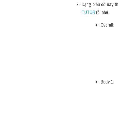
Dạng biểu đồ này th
TUTOR 
rồi nhé
Overall:
Body 1: