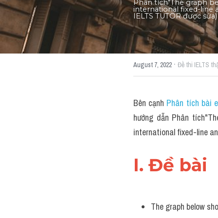
Phân tích"The graph be
international fixed-lin
IELTS TUTOR được sửa)
·
August 7, 2022
Đề thi IELTS thậ
Bên cạnh 
Phân tích bài 
hướng dẫn Phân tích"The
international fixed-line
I. Đề bài 
The graph below sho