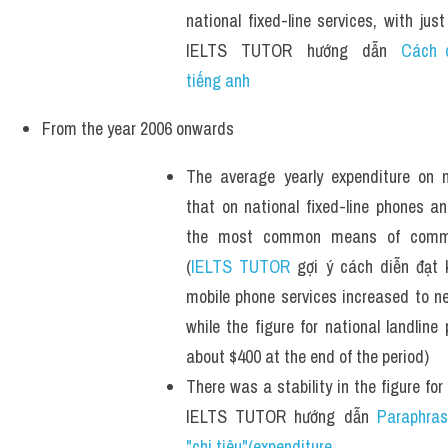
national fixed-line services, with jus
IELTS  TUTOR  hướng  dẫn  
Cách d
tiếng anh 
From the year 2006 onwards
The average yearly expenditure on 
that on national fixed-line phones a
the most common means of communi
(
IELTS TUTOR
 gợi ý cách diễn đạt 
mobile phone services increased to nea
while the figure for national landlin
about $400 at the end of the period)
There was a stability in the figure for
IELTS  TUTOR  hướng  dẫn  
Paraphrase
"chi tiêu"(expenditure