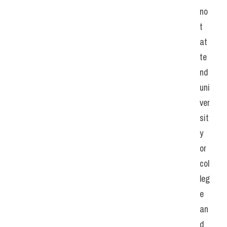
no
t 
at
te
nd 
uni
ver
sit
y 
or 
col
leg
e 
an
d 