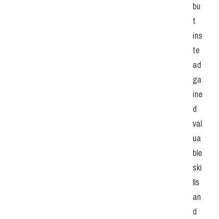
bu
t 
ins
te
ad 
ga
ine
d 
val
ua
ble 
ski
lls 
an
d 