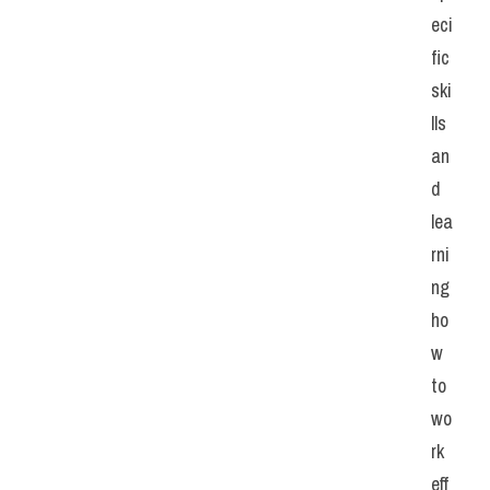
eci
fic 
ski
lls 
an
d 
lea
rni
ng 
ho
w 
to 
wo
rk 
eff