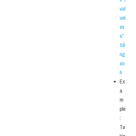
val
uel
es
s" 
tiế
ng 
an
h
Ex
a
m
ple
: 
Ta