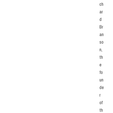
ch
ar
d 
Br
an
so
n, 
th
e 
fo
un
de
r 
of 
th