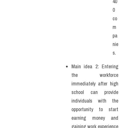
40
0 
co
m
pa
nie
s.
Main idea 2: Entering 
the workforce 
immediately after high 
school can provide 
individuals with the 
opportunity to start 
earning money and 
gaining work experience 