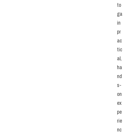
to 
ga
in 
pr
ac
tic
al, 
ha
nd
s-
on 
ex
pe
rie
nc