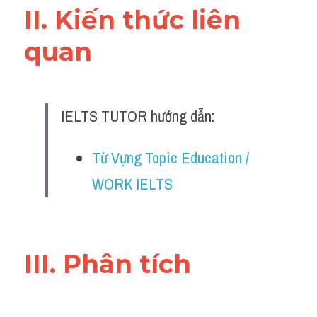
II. Kiến thức liên 
Đề thi IELTS thật
quan 
Advice
IELTS Advice
Đề thi thật Task 2
IELTS TUTOR hướng dẫn:
Listening
Từ Vựng Topic Education / 
Speaking
WORK IELTS
Writing
Reading
III. Phân tích 
Business