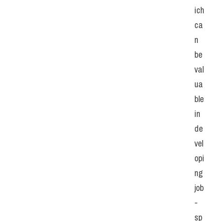
ich 
ca
n 
be 
val
ua
ble 
in 
de
vel
opi
ng 
job
-
sp