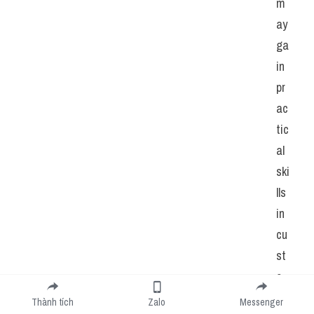
m
ay 
ga
in 
pr
ac
tic
al 
ski
lls 
in 
cu
st
o
m
Thành tích
Zalo
Messenger