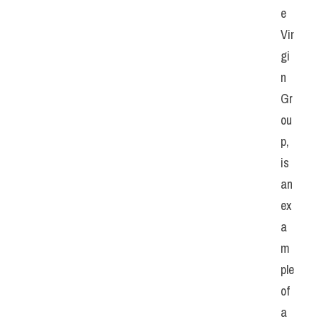
e 
Vir
gi
n 
Gr
ou
p, 
is 
an 
ex
a
m
ple 
of 
a 