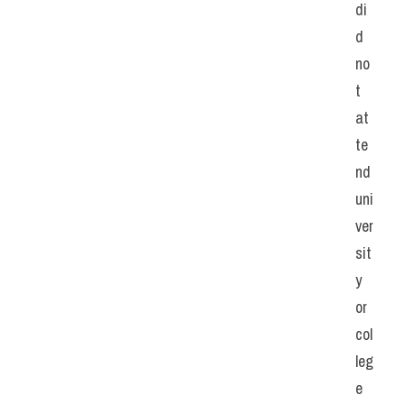
di
d 
no
t 
at
te
nd 
uni
ver
sit
y 
or 
col
leg
e 