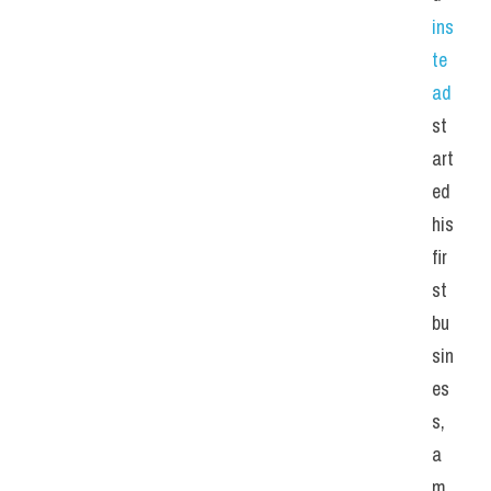
ins
te
ad
st
art
ed 
his 
fir
st 
bu
sin
es
s, 
a 
m