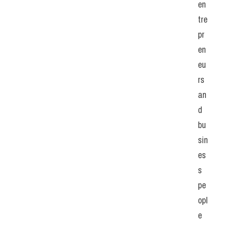
en
tre
pr
en
eu
rs 
an
d 
bu
sin
es
s 
pe
opl
e 