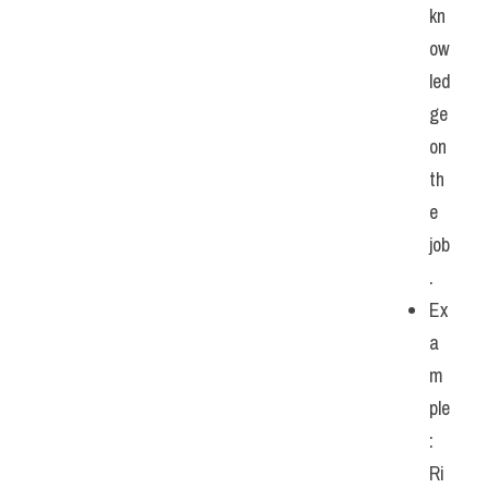
kn
ow
led
ge 
on 
th
e 
job
.
Ex
a
m
ple
: 
Ri