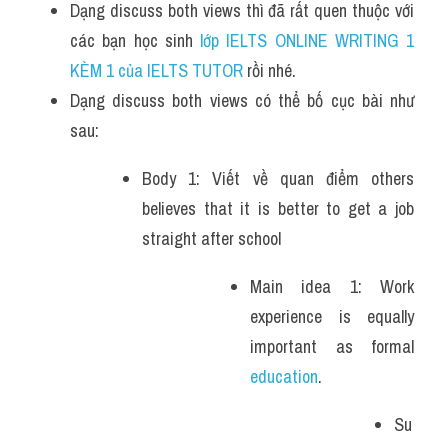
Dạng discuss both views thì đã rất quen thuộc với 
các bạn học sinh
 lớp IELTS ONLINE WRITING 1 
KÈM 1 của IELTS TUTOR 
rồi nhé.
Dạng discuss both views có thể bố cục bài như 
sau:
Body 1: Viết về quan điểm others 
believes that it is better to get a job 
straight after school
Main idea 1: Work 
experience is equally 
important as formal 
education
. 
Su