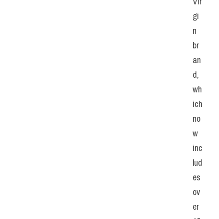
Vir
gi
n 
br
an
d, 
wh
ich 
no
w 
inc
lud
es 
ov
er 