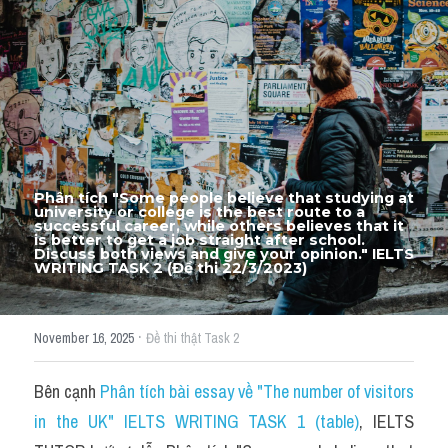
Thư Tín
Thành tích học viên
Mixed
SGK
Vocabularies
Phân tích "Some people believe that studying at 
university or college is the best route to a 
Đề writing theo topic
successful career, while others believes that it 
is better to get a job straight after school. 
Discuss both views and give your opinion." IELTS 
WRITING TASK 2 (Đề thi 22/3/2023)
Pie
Line graph
·
November 16, 2025
Đề thi thật Task 2
Bar chart
Bên cạnh 
Phân tích bài essay về "The number of visitors 
Đề thi thật IELTS GENERAL
in the UK" IELTS WRITING TASK 1 (table)
, IELTS 