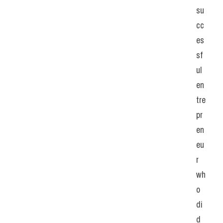
su
cc
es
sf
ul 
en
tre
pr
en
eu
r 
wh
o 
di
d 