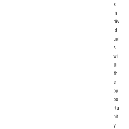
s 
in
div
id
ual
s 
wi
th 
th
e 
op
po
rtu
nit
y 