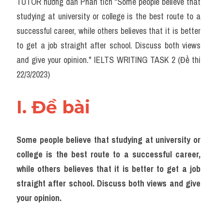
TUTOR hướng dẫn Phân tích "Some people believe that 
Task 2
studying at university or college is the best route to a 
Từ vựng theo topic
successful career, while others believes that it is better 
to get a job straight after school. Discuss both views 
Từ vựng theo Topic
and give your opinion." IELTS WRITING TASK 2 (Đề thi 
Grammar
22/3/2023)
Map
I. Đề bài 
Cam
Environment
Some people believe that studying at university or 
college is the best route to a successful career, 
Đề thi thật Task 1
while others believes that it is better to get a job 
Process
straight after school. Discuss both views and give 
your opinion.
Task 1