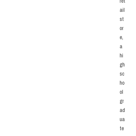
ret
ail 
st
or
e, 
a 
hi
gh 
sc
ho
ol 
gr
ad
ua
te 