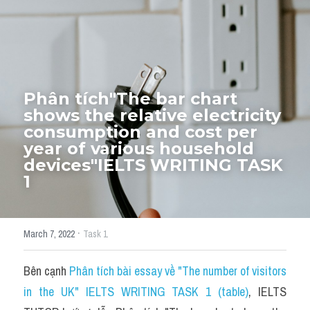
Thư Tín
Thành tích học viên
Mixed
SGK
Phân tích"The bar chart 
shows the relative electricity 
Vocabularies
consumption and cost per 
year of various household 
Đề writing theo topic
devices"IELTS WRITING TASK 
1
Pie
Line graph
·
March 7, 2022
Task 1
Bar chart
Bên cạnh 
Phân tích bài essay về "The number of visitors 
Đề thi thật IELTS GENERAL
in the UK" IELTS WRITING TASK 1 (table)
, IELTS 