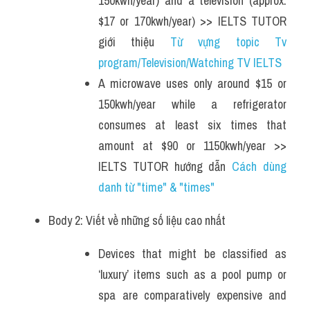
150kwh/year) and a television (approx. 
$17 or 170kwh/year) >> IELTS TUTOR 
giới thiệu 
Từ vựng topic Tv 
program/Television/Watching TV IELTS
A microwave uses only around $15 or 
150kwh/year while a refrigerator 
consumes at least six times that 
amount at $90 or 1150kwh/year >> 
IELTS TUTOR hướng dẫn 
Cách dùng 
danh từ "time" & "times" 
Body 2: Viết về những số liệu cao nhất 
Devices that might be classified as 
‘luxury’ items such as a pool pump or 
spa are comparatively expensive and 