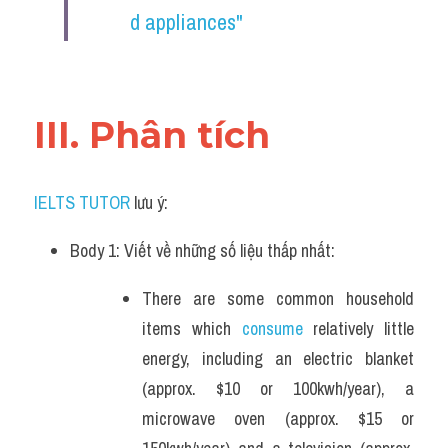
d appliances"
III. Phân tích 
IELTS TUTOR
 lưu ý:
Body 1: Viết về những số liệu thấp nhất:
There are some common household 
items which 
consume
 relatively little 
energy, including an electric blanket 
(approx. $10 or 100kwh/year), a 
microwave oven (approx. $15 or 