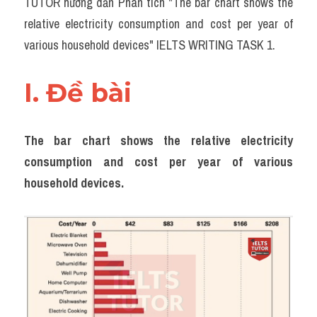
TUTOR hướng dẫn Phân tích "The bar chart shows the 
Task 2
relative electricity consumption and cost per year of 
Từ vựng theo topic
various household devices" IELTS WRITING TASK 1.
Từ vựng theo Topic
I. Đề bài 
Grammar
Map
The bar chart shows the relative electricity 
consumption and cost per year of various 
Cam
household devices.
Environment
Đề thi thật Task 1
Process
Task 1