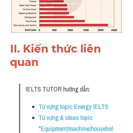
Đề thi IELTS thật
Advice
IELTS Advice
II. Kiến thức liên 
Đề thi thật Task 2
quan 
Listening
Speaking
Writing
IELTS TUTOR hướng dẫn:
Reading
Từ vựng topic Energy IELTS
Business
Từ vựng & ideas topic 
"Equipment/machine/househol